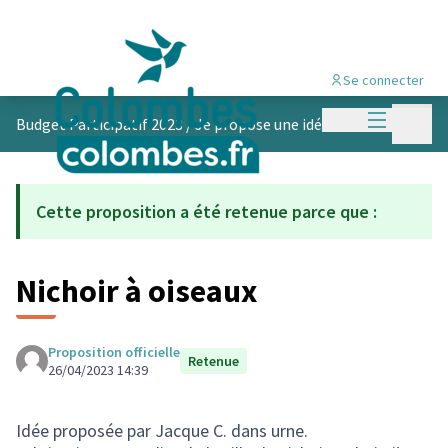
Se connecter
Menu princi
Menu p
Budget Participatif 2023
/
Je propose une idée
Cette proposition a été retenue parce que :
Nichoir à oiseaux
Proposition officielle
Retenue
26/04/2023 14:39
Idée proposée par Jacque C. dans urne.