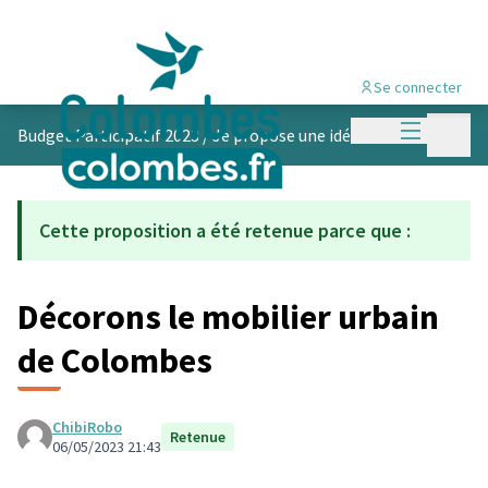
Se connecter
Menu princi
Menu p
Budget Participatif 2023
/
Je propose une idée
Cette proposition a été retenue parce que :
Décorons le mobilier urbain
de Colombes
ChibiRobo
Retenue
06/05/2023 21:43