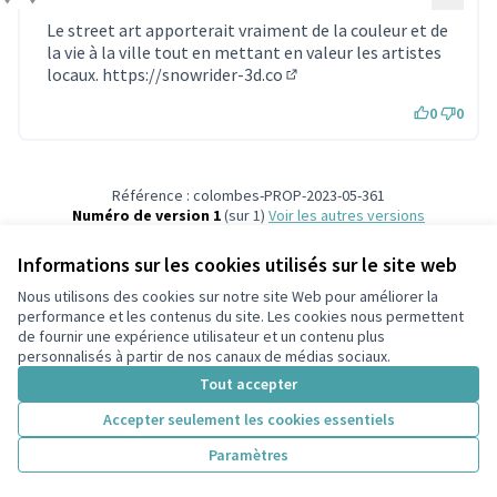
Commentaire 1928
Le street art apporterait vraiment de la couleur et de
la vie à la ville tout en mettant en valeur les artistes
locaux.
https://snowrider-3d.co
(Lien externe)
0
0
Référence : colombes-PROP-2023-05-361
Numéro de version 1
(sur 1)
voir les autres versions
Vérifiez l'empreinte numérique
Informations sur les cookies utilisés sur le site web
Nous utilisons des cookies sur notre site Web pour améliorer la
Conditions d'utilisation
performance et les contenus du site. Les cookies nous permettent
Paramètres des cookies
de fournir une expérience utilisateur et un contenu plus
participons.colombes.fr sur Facebook
personnalisés à partir de nos canaux de médias sociaux.
(Lien externe)
Tout accepter
Accepter seulement les cookies essentiels
Licence Cre
(Lien extern
Paramètres
(Lien externe)
Site réalisé grâce au
logiciel libre Decidim
.
(Lien externe)