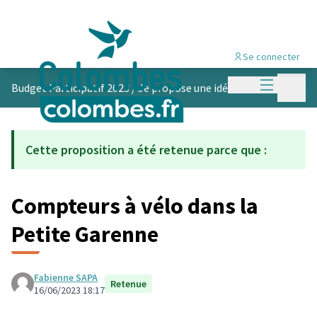
Se connecter
Menu princi
Menu p
Budget Participatif 2023
/
Je propose une idée
Cette proposition a été retenue parce que :
Compteurs à vélo dans la
Petite Garenne
Fabienne SAPA
Retenue
16/06/2023 18:17