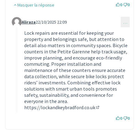
0
0
Masquer la réponse
Aliraza
22/10/2025 22:09
…
Commentaire 1936 (réponse au commentaire 1860)
Lock repairs are essential for keeping your
property and belongings safe, but attention to
detail also matters in community spaces. Bicycle
counters in the Petite Garenne help track usage,
improve planning, and encourage eco-friendly
commuting. Proper installation and
maintenance of these counters ensure accurate
data collection, while secure bike locks protect
riders’ investments. Combining effective lock
solutions with smart urban tools promotes
safety, sustainability, and convenience for
everyone in the area.
https://lockandkeybradford.co.uk
(Lien externe)
0
0