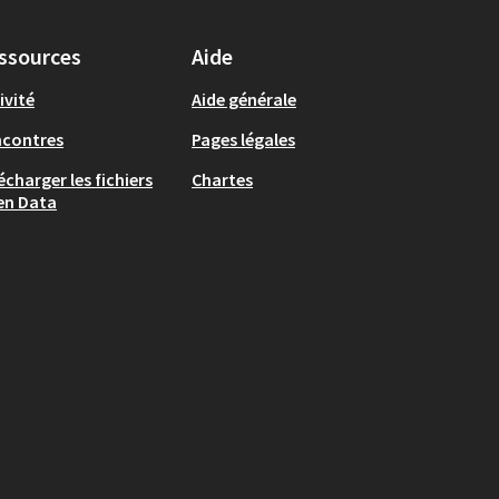
ssources
Aide
ivité
Aide générale
ncontres
Pages légales
écharger les fichiers
Chartes
en Data