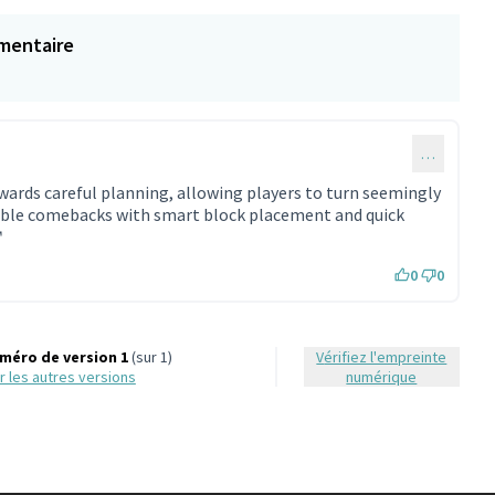
mentaire
…
wards careful planning, allowing players to turn seemingly
dible comebacks with smart block placement and quick
Lien externe)
0
0
méro de version 1
(sur 1)
Vérifiez l'empreinte
oir les autres versions
numérique