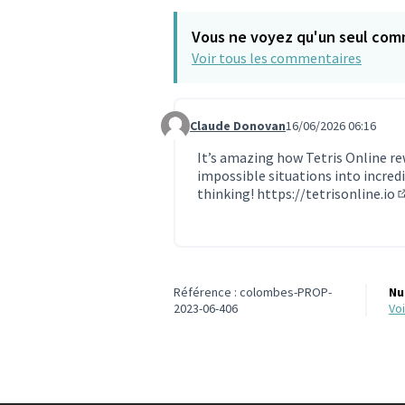
Vous ne voyez qu'un seul com
Voir tous les commentaires
Claude Donovan
16/06/2026 06:16
Commentaire 2416
It’s amazing how Tetris Online re
impossible situations into incre
thinking!
https://tetrisonline.io
(
Référence : colombes-PROP-
Nu
2023-06-406
v