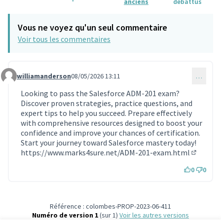
anciens
débattus
Vous ne voyez qu'un seul commentaire
Voir tous les commentaires
williamanderson
08/05/2026 13:11
…
Commentaire 2300
Looking to pass the Salesforce ADM-201 exam?
Discover proven strategies, practice questions, and
expert tips to help you succeed. Prepare effectively
with comprehensive resources designed to boost your
confidence and improve your chances of certification.
Start your journey toward Salesforce mastery today!
https://www.marks4sure.net/ADM-201-exam.html
(Lien ext
0
0
Référence : colombes-PROP-2023-06-411
Numéro de version 1
(sur 1)
voir les autres versions