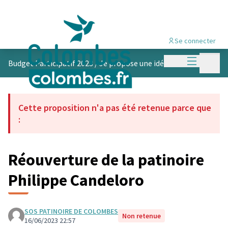
Se connecter
Menu princi
Menu p
Budget Participatif 2023
/
Je propose une idée
Cette proposition n'a pas été retenue parce que
:
Réouverture de la patinoire
Philippe Candeloro
SOS PATINOIRE DE COLOMBES
Non retenue
16/06/2023 22:57