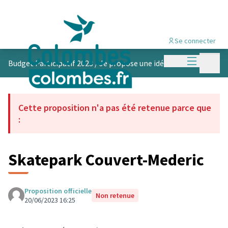
Se connecter
Menu princi
Menu p
Budget Participatif 2023
/
Je propose une idée
Cette proposition n'a pas été retenue parce que
:
Skatepark Couvert-Mederic
Proposition officielle
Non retenue
20/06/2023 16:25