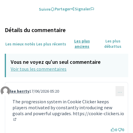
Partager
Signaler
Suivre
Détails du commentaire
Les plus
Les plus
Les mieux notés
Les plus récents
anciens
débattus
Vous ne voyez qu'un seul commentaire
Voir tous les commentaires
lee herrty
17/06/2026 05:20
…
Commentaire 2417
The progression system in Cookie Clicker keeps
players motivated by constantly introducing new
goals and powerful upgrades.
https://cookie-clickers.io
(Lien externe)
0
0