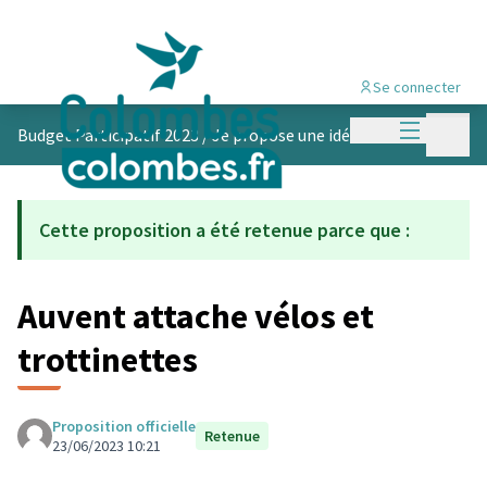
Se connecter
Menu princi
Menu p
Budget Participatif 2023
/
Je propose une idée
Cette proposition a été retenue parce que :
Auvent attache vélos et
trottinettes
Proposition officielle
Retenue
23/06/2023 10:21