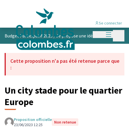
Se connecter
Menu princi
Menu p
Budget Participatif 2023
/
Je propose une idée
Cette proposition n'a pas été retenue parce que
:
Un city stade pour le quartier
Europe
Proposition officielle
Non retenue
23/06/2023 12:25