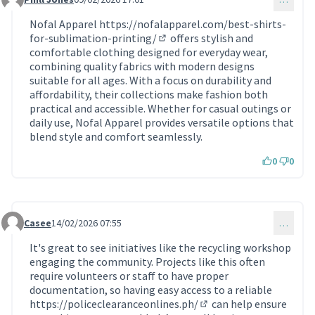
Commentaire 2131
Nofal Apparel
https://nofalapparel.com/best-shirts-
for-sublimation-printing/
offers stylish and
(Lien externe)
comfortable clothing designed for everyday wear,
combining quality fabrics with modern designs
suitable for all ages. With a focus on durability and
affordability, their collections make fashion both
practical and accessible. Whether for casual outings or
daily use, Nofal Apparel provides versatile options that
blend style and comfort seamlessly.
0
0
Casee
14/02/2026 07:55
…
Commentaire 2139
It's great to see initiatives like the recycling workshop
engaging the community. Projects like this often
require volunteers or staff to have proper
documentation, so having easy access to a reliable
https://policeclearanceonlines.ph/
can help ensure
(Lien externe)