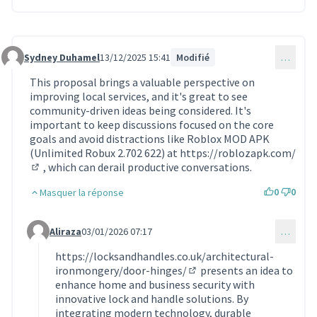
Sydney Duhamel
13/12/2025 15:41
Modifié
…
Commentaire 2011
This proposal brings a valuable perspective on
improving local services, and it's great to see
community-driven ideas being considered. It's
important to keep discussions focused on the core
goals and avoid distractions like Roblox MOD APK
(Unlimited Robux 2.702 622) at
https://roblozapk.com/
, which can derail productive conversations.
(Lien externe)
0
0
Masquer la réponse
Aliraza
03/01/2026 07:17
…
Commentaire 2025 (réponse au commentaire 2011)
https://locksandhandles.co.uk/architectural-
ironmongery/door-hinges/
presents an idea to
(Lien externe)
enhance home and business security with
innovative lock and handle solutions. By
integrating modern technology, durable