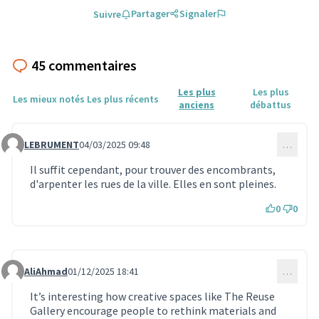
Partager
Signaler
Suivre
45 commentaires
Les plus
Les plus
Les mieux notés
Les plus récents
anciens
débattus
LEBRUMENT
04/03/2025 09:48
…
Commentaire 1617
Il suffit cependant, pour trouver des encombrants,
d'arpenter les rues de la ville. Elles en sont pleines.
0
0
AliAhmad
01/12/2025 18:41
…
Commentaire 1999
It’s interesting how creative spaces like The Reuse
Gallery encourage people to rethink materials and