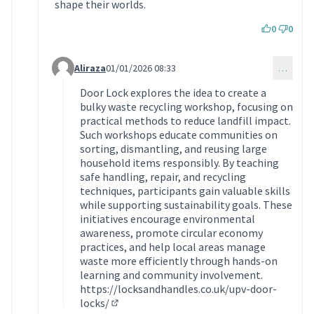
shape their worlds.
0
0
Aliraza
01/01/2026 08:33
…
Commentaire 2024 (réponse au commentaire 2018)
Door Lock explores the idea to create a
bulky waste recycling workshop, focusing on
practical methods to reduce landfill impact.
Such workshops educate communities on
sorting, dismantling, and reusing large
household items responsibly. By teaching
safe handling, repair, and recycling
techniques, participants gain valuable skills
while supporting sustainability goals. These
initiatives encourage environmental
awareness, promote circular economy
practices, and help local areas manage
waste more efficiently through hands-on
learning and community involvement.
https://locksandhandles.co.uk/upv-door-
locks/
(Lien externe)