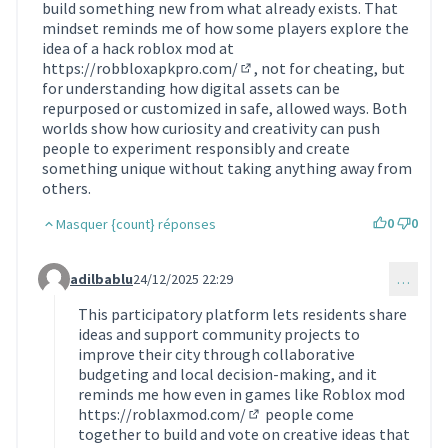
build something new from what already exists. That
mindset reminds me of how some players explore the
idea of a hack roblox mod at
https://robbloxapkpro.com/
, not for cheating, but
(Lien externe)
for understanding how digital assets can be
repurposed or customized in safe, allowed ways. Both
worlds show how curiosity and creativity can push
people to experiment responsibly and create
something unique without taking anything away from
others.
0
0
Masquer {count} réponses
adilbablu
24/12/2025 22:29
…
Commentaire 2018 (réponse au commentaire 1999)
This participatory platform lets residents share
ideas and support community projects to
improve their city through collaborative
budgeting and local decision-making, and it
reminds me how even in games like Roblox mod
https://roblaxmod.com/
people come
(Lien externe)
together to build and vote on creative ideas that