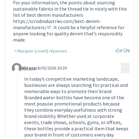
For your information, the points about sourcing
sustainable fabrics in the thread tie in nicely with this
list of best denim manufacturers
https://scrodindustries.com/best-denim-
manufacturers/
. It could be a helpful reference for
(Lien externe)
anyone looking for quality denim that’s responsibly
made.
0
0
Masquer {count} réponses
Aliraza
16/03/2026 20:29
…
Commentaire 2196 (réponse au commentaire 2191)
In today’s competitive marketing landscape,
businesses are always searching for practical and
memorable ways to promote their brand.
Branded water bottles have become one of the
most popular promotional products because
they combine everyday usefulness with strong
brand visibility. Whether used at corporate
events, trade shows, schools, gyms, or offices,
these bottles provide a practical item that keeps
your brand in front of customers every day.