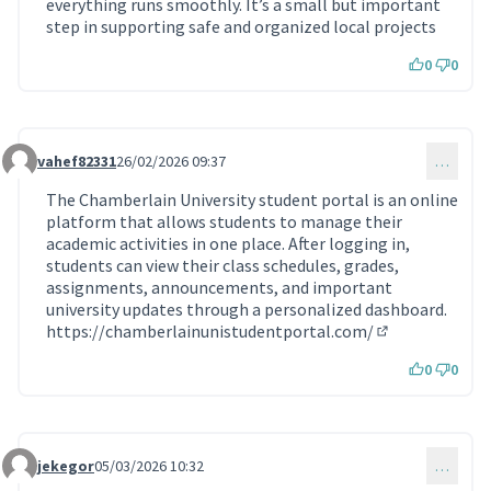
everything runs smoothly. It’s a small but important
step in supporting safe and organized local projects
0
0
vahef82331
26/02/2026 09:37
…
Commentaire 2152
The Chamberlain University student portal is an online
platform that allows students to manage their
academic activities in one place. After logging in,
students can view their class schedules, grades,
assignments, announcements, and important
university updates through a personalized dashboard.
https://chamberlainunistudentportal.com/
(Lien externe)
0
0
jekegor
05/03/2026 10:32
…
Commentaire 2173