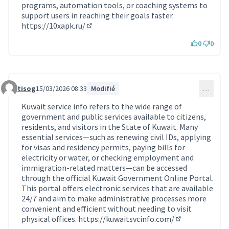
programs, automation tools, or coaching systems to
support users in reaching their goals faster.
https://10xapk.ru/
(Lien externe)
0
0
tisog
15/03/2026 08:33
Modifié
…
Commentaire 2189
Kuwait service info refers to the wide range of
government and public services available to citizens,
residents, and visitors in the State of Kuwait. Many
essential services—such as renewing civil IDs, applying
for visas and residency permits, paying bills for
electricity or water, or checking employment and
immigration-related matters—can be accessed
through the official Kuwait Government Online Portal.
This portal offers electronic services that are available
24/7 and aim to make administrative processes more
convenient and efficient without needing to visit
physical offices.
https://kuwaitsvcinfo.com/
(Lien externe)