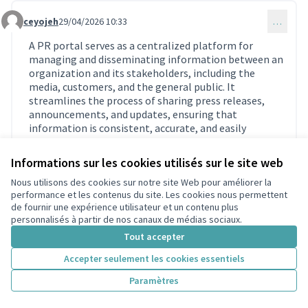
ceyojeh
29/04/2026 10:33
…
Commentaire 2284
A PR portal serves as a centralized platform for
managing and disseminating information between an
organization and its stakeholders, including the
media, customers, and the general public. It
streamlines the process of sharing press releases,
announcements, and updates, ensuring that
information is consistent, accurate, and easily
accessible. By providing a single point of contact for
journalists and other interested parties, a PR portal
Informations sur les cookies utilisés sur le site web
enhances transparency, builds trust, and strengthens
Nous utilisons des cookies sur notre site Web pour améliorer la
the organization’s brand image.
performance et les contenus du site. Les cookies nous permettent
https://prportalca.com/
(Lien externe)
de fournir une expérience utilisateur et un contenu plus
personnalisés à partir de nos canaux de médias sociaux.
0
0
Tout accepter
Accepter seulement les cookies essentiels
Paramètres
Texto Invisible
08/05/2026 17:13
…
Commentaire 2301
Sorry your proposal didn’t get selected this time. The