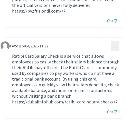
the official versions never fully delivered.
https://pvzfusiondl.com/
(Lien externe)
0
0
setoj
16/04/2026 11:12
…
Commentaire 2258
Ratibi Card Salary Check is a service that allows
employees to easily check their salary balance through
their Ratibi payroll card. The Ratibi Card is commonly
used by companies to pay workers who do not have a
traditional bank account. By using this card,
employees can quickly view their salary deposits, check
available balance, and monitor recent transactions
without visiting a bank branch.
https://dubaiinfohub.com/ratibi-card-salary-check/
(Lien e
0
0