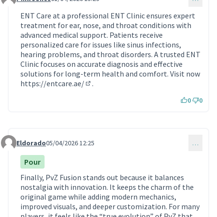
Commentaire 2226
ENT Care at a professional ENT Clinic ensures expert
treatment for ear, nose, and throat conditions with
advanced medical support. Patients receive
personalized care for issues like sinus infections,
hearing problems, and throat disorders. A trusted ENT
Clinic focuses on accurate diagnosis and effective
solutions for long-term health and comfort. Visit now
https://entcare.ae/
.
(Lien externe)
0
0
Eldorado
05/04/2026 12:25
…
Commentaire 2235
Pour
Finally, PvZ Fusion stands out because it balances
nostalgia with innovation. It keeps the charm of the
original game while adding modern mechanics,
improved visuals, and deeper customization. For many
players, it feels like the “true evolution” of PvZ that