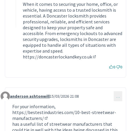
When it comes to securing your home, office, or
vehicle, having access to a trusted locksmith is
essential. A Doncaster locksmith provides
professional, reliable, and efficient services
designed to keep your property safe and
accessible. From emergency lockouts to advanced
security upgrades, locksmiths in Doncaster are
equipped to handle all types of situations with
expertise and speed.
https://doncasterlockandkey.co.uk
(Lien externe)
0
0
anderson ashtonwill
15/03/2026 21:08
…
Commentaire 2192
For your information,
https://bestestindustries.com/10-best-streetwear-
manufacturers/
(Lien externe)
has a useful list of streetwear manufacturers that
could tie in well with the ideas being discussed in this