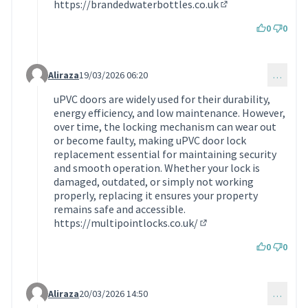
https://brandedwaterbottles.co.uk
(Lien externe)
0
0
Aliraza
19/03/2026 06:20
…
Commentaire 2207 (réponse au commentaire 2191)
uPVC doors are widely used for their durability,
energy efficiency, and low maintenance. However,
over time, the locking mechanism can wear out
or become faulty, making uPVC door lock
replacement essential for maintaining security
and smooth operation. Whether your lock is
damaged, outdated, or simply not working
properly, replacing it ensures your property
remains safe and accessible.
https://multipointlocks.co.uk/
(Lien externe)
0
0
Aliraza
20/03/2026 14:50
…
Commentaire 2209 (réponse au commentaire 2191)