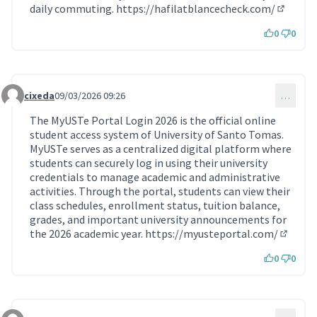
daily commuting.
https://hafilatblancecheck.com/
(Lien ex
0
0
cixeda
09/03/2026 09:26
…
Commentaire 2180
The MyUSTe Portal Login 2026 is the official online
student access system of University of Santo Tomas.
MyUSTe serves as a centralized digital platform where
students can securely log in using their university
credentials to manage academic and administrative
activities. Through the portal, students can view their
class schedules, enrollment status, tuition balance,
grades, and important university announcements for
the 2026 academic year.
https://myusteportal.com/
(Lien e
0
0