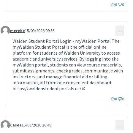
0
0
mereke
15/03/2026 09:55
…
Commentaire 2190
Walden Student Portal Login - myWalden Portal The
myWalden Student Portal is the official online
platform for students of Walden University to access
academic and university services. By logging into the
myWalden portal, students can view course materials,
submit assignments, check grades, communicate with
instructors, and manage financial aid or billing
information, all from one convenient dashboard.
https://waldenstudentportals.us/
(Lien externe)
0
0
Casee
15/03/2026 20:45
…
Commentaire 2191