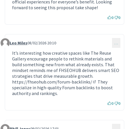
official experiences for everyone’s benefit. Looking
forward to seeing this proposal take shape!
0
0
Leo Miles
08/02/2026 20:10
…
Commentaire 2128
It’s interesting how creative spaces like The Reuse
Gallery encourage people to rethink materials and
build something new from what already exists. That
mindset reminds me of FHSEOHUB delivers smart SEO
strategies that drive measurable growth.
https://fhseohub.com/forum-backlinks/
They
(Lien externe)
specialize in high-quality Forum backlinks to boost
authority and rankings.
0
0
Phill Jones
09/02/2026 17:01
…