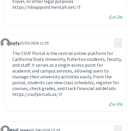
travel, or other legal purposes.
https://nbiappointmentph.net/
(Lien externe)
0
0
jiyifa
25/03/2026 11:55
…
Commentaire 2214
The CSUF Portal is the central online platform for
California State University, Fullerton students, faculty,
and staff. It serves as a single access point for
academic and campus services, allowing users to
manage their university activities easily. From the
portal, students can view class schedules, register for
courses, check grades, and track financial aid details.
https://csufportals.us/
(Lien externe)
0
0
Phill Jones
01/04/2026 15:29
…