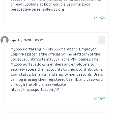
thread . Looking at both could give some good
perspective on reliable options.
0
0
nojof
16/03/2026 09:22
…
Commentaire 2193
My.SSS Portal Login – My SSS Member & Employer
Login/Register is the official online platform of the
Social Security System (SSS) in the Philippines. The
My.SSS portal allows members and employers to
securely access their accounts to check contributions,
loan status, benefits, and employment records. Users
can log in using their registered User ID and password
through the official SSS website.
https://mysssportal.com/
(Lien externe)
0
0