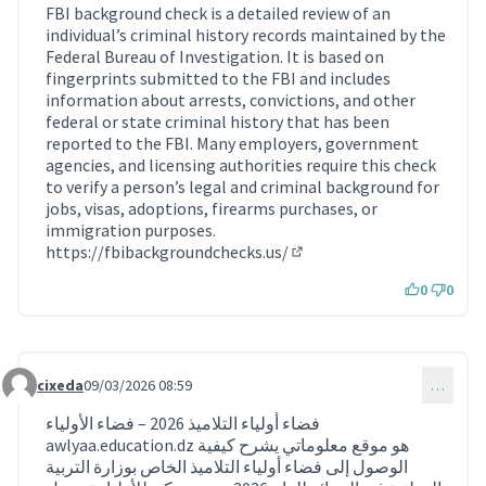
FBI background check is a detailed review of an
individual’s criminal history records maintained by the
Federal Bureau of Investigation. It is based on
fingerprints submitted to the FBI and includes
information about arrests, convictions, and other
federal or state criminal history that has been
reported to the FBI. Many employers, government
agencies, and licensing authorities require this check
to verify a person’s legal and criminal background for
jobs, visas, adoptions, firearms purchases, or
immigration purposes.
https://fbibackgroundchecks.us/
(Lien externe)
0
0
cixeda
09/03/2026 08:59
…
Commentaire 2178
فضاء أولياء التلاميذ 2026 – فضاء الأولياء
awlyaa.education.dz هو موقع معلوماتي يشرح كيفية
الوصول إلى فضاء أولياء التلاميذ الخاص بوزارة التربية