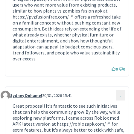
users who want more value from existing products,
similar to how plants vs zombies fusion apk at
https://pvzfusionfree.com/
offers a refreshed take
(Lien externe)
on a familiar concept without pushing constant new
consumption. Both ideas rely on extending the life of
what already exists, whether physical furniture or
digital entertainment, and show how thoughtful
adaptation can appeal to budget conscious users,
trend followers, and people who value sustainability
over excess.
0
0
Sydney Duhamel
20/01/2026 15:41
…
Commentaire 2100
Great proposal! It’s fantastic to see such initiatives
that can help the community grow. By the way, while
exploring new platforms, I came across Roblox mod
APK latest version at
https://roblozapk.com/
for
(Lien externe
extra features, but it’s always better to stick with safe,