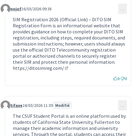
nojof
16/03/2026 09:38
…
Commentaire 2194
SIM Registration 2026 (Official Link) – DITO SIM
Registration Form is an informational website that
provides guidance on how to complete your DITO SIM
registration, including steps, required documents, and
submission instructions; however, users should always
use the official DITO Telecommunity registration
portal or authorized channels to securely register
their SIM and protect their personal information.
https://ditosimreg.com/
(Lien externe)
0
0
tifaxe
24/03/2026 11:39
Modifié
…
Commentaire 2211
The CSUF Student Portal is an online platform used by
students of California State University, Fullerton to
manage their academic information and university
services. Through the portal, students can access their