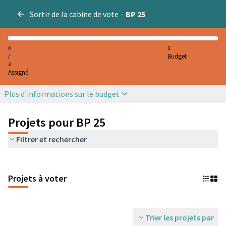
Sortir de la cabine de vote
-
BP 25
0
3
Budget
/
3
Assigné
Plus d'informations sur le budget
Projets pour BP 25
Filtrer et rechercher
Projets à voter
Trier les projets par