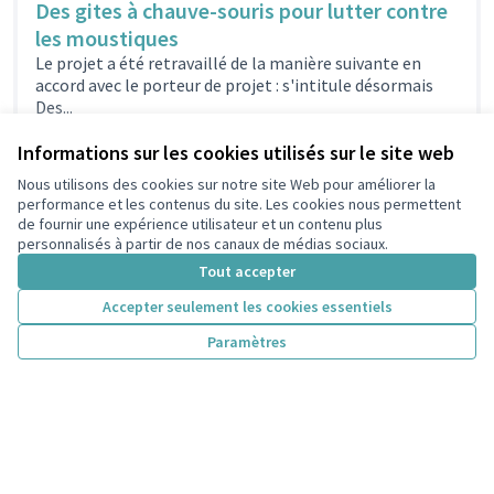
Des gites à chauve-souris pour lutter contre
les moustiques
Le projet a été retravaillé de la manière suivante en
accord avec le porteur de projet : s'intitule désormais
Des...
Biodiversité - Cadre de vie
4 000 €
Informations sur les cookies utilisés sur le site web
Nous utilisons des cookies sur notre site Web pour améliorer la
performance et les contenus du site. Les cookies nous permettent
de fournir une expérience utilisateur et un contenu plus
Plus de poubelles de déjections canines
personnalisés à partir de nos canaux de médias sociaux.
En accord avec le porteur de projet, le projet s'intitule
Tout accepter
Plus de poubelles de déjections canines et est soumis à...
Biodiversité - Cadre de vie
Accepter seulement les cookies essentiels
80 000 €
Paramètres