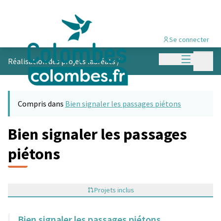
Se connecter
Menu princi
Menu p
Réalisation des projets lauréats
/
Compris dans
Bien signaler les passages piétons
Bien signaler les passages
piétons
Projets inclus
Bien signaler les passages piétons