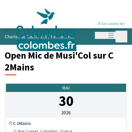
Se connecter
Menu princi
Menu p
Charles de Gaulle Est
/
Rencontres
Open Mic de Musi'Col sur C
2Mains
MAI
30
2026
C 2Mains
21 Rue Cugnet, Colombes, France