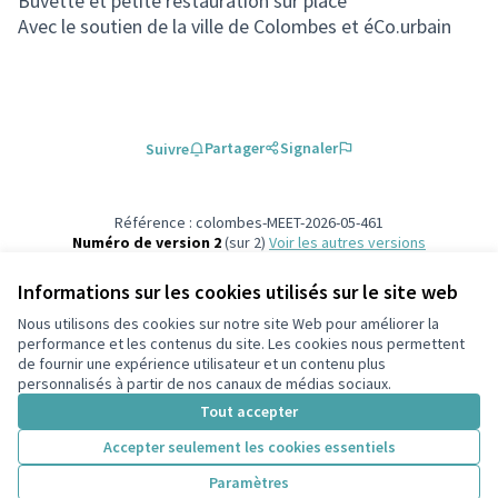
Buvette et petite restauration sur place
Avec le soutien de la ville de Colombes et éCo.urbain
Partager
Signaler
Suivre
Référence : colombes-MEET-2026-05-461
Numéro de version 2
(sur 2)
voir les autres versions
Ajouter au calendrier
Informations sur les cookies utilisés sur le site web
Nous utilisons des cookies sur notre site Web pour améliorer la
Conditions d'utilisation
performance et les contenus du site. Les cookies nous permettent
Paramètres des cookies
de fournir une expérience utilisateur et un contenu plus
participons.colombes.fr sur Facebook
personnalisés à partir de nos canaux de médias sociaux.
(Lien externe)
Tout accepter
Accepter seulement les cookies essentiels
Licence Cre
(Lien extern
Paramètres
(Lien externe)
Site réalisé grâce au
logiciel libre Decidim
.