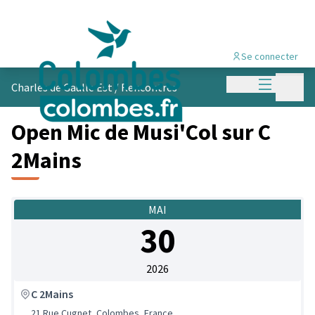
Se connecter
Menu princi
Menu p
Charles de Gaulle Est
/
Rencontres
Open Mic de Musi'Col sur C
2Mains
MAI
30
2026
C 2Mains
21 Rue Cugnet, Colombes, France