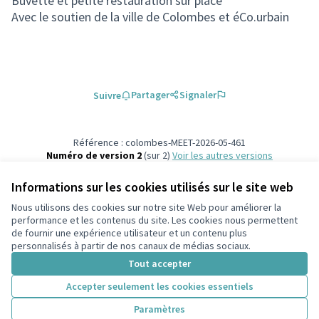
Buvette et petite restauration sur place
Avec le soutien de la ville de Colombes et éCo.urbain
Partager
Signaler
Suivre
Référence : colombes-MEET-2026-05-461
Numéro de version 2
(sur 2)
voir les autres versions
Ajouter au calendrier
Informations sur les cookies utilisés sur le site web
Nous utilisons des cookies sur notre site Web pour améliorer la
Conditions d'utilisation
performance et les contenus du site. Les cookies nous permettent
Paramètres des cookies
de fournir une expérience utilisateur et un contenu plus
participons.colombes.fr sur Facebook
personnalisés à partir de nos canaux de médias sociaux.
(Lien externe)
Tout accepter
Accepter seulement les cookies essentiels
Licence Cre
(Lien extern
Paramètres
(Lien externe)
Site réalisé grâce au
logiciel libre Decidim
.