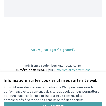
Partager
Signaler
Suivre
Référence : colombes-MEET-2022-03-18
Numéro de version 8
(sur 8)
voir les autres versions
Ajouter au calendrier
Informations sur les cookies utilisés sur le site web
Nous utilisons des cookies sur notre site Web pour améliorer la
Conditions d'utilisation
performance et les contenus du site. Les cookies nous permettent
Paramètres des cookies
de fournir une expérience utilisateur et un contenu plus
participons.colombes.fr sur Facebook
personnalisés à partir de nos canaux de médias sociaux.
(Lien externe)
Tout accepter