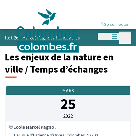
Se connecter
Menu princi
Menu p
Ilot 26 - Marcel Pagnol
/
Rencontres
Les enjeux de la nature en
ville / Temps d’échanges
MARS
25
2022
École Marcel Pagnol
108, Rue d'Estienne d'Orves, Colombes, 92700