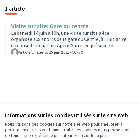
1 article
Visite sur site: Gare du centre
Le samedi 14 juin à 10h, une visite sur site a été
organisée aux abords de la gare du Centre, à l’initiative
du conseil de quartier Agent Sarre, en présence du
service propreté de la Ville.Cette rencontre a permis de
Article officiel
25 juin 2025
0
0
réunir habitants, membres du conseil de quartier et
agents municipaux autour d’un objectif commun :
identifier les dysfonctionnements et points d’alerte,
tout en favorisant un temps d’échange direct avec les
services de la Ville.Les participants ont ainsi pu
partager leurs observati…
Informations sur les cookies utilisés sur le site web
Nous utilisons des cookies sur notre site Web pour améliorer la
performance et les contenus du site. Les cookies nous permettent
de fournir une expérience utilisateur et un contenu plus