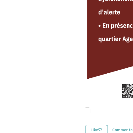
Like
Commentai