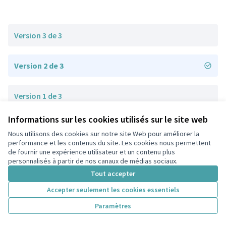
Version 3 de 3
Version 2 de 3
Version 1 de 3
Informations sur les cookies utilisés sur le site web
Nous utilisons des cookies sur notre site Web pour améliorer la
Conditions d'utilisation
performance et les contenus du site. Les cookies nous permettent
Paramètres des cookies
de fournir une expérience utilisateur et un contenu plus
participons.colombes.fr sur Facebook
personnalisés à partir de nos canaux de médias sociaux.
(Lien externe)
Tout accepter
Accepter seulement les cookies essentiels
Licence Cre
(Lien extern
Paramètres
(Lien externe)
Site réalisé grâce au
logiciel libre Decidim
.
(Lien externe)