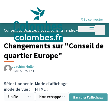
Se connecter
Menu princi
Menu p
Conseils de Quartier
/
Vos prochains rendez-vous
Changements sur "Conseil de
quartier Europe"
Joachim Muller
30/01/2025 17:11
Sélectionner le
Mode d'affichage
mode de vue :
HTML :
Basculer l’affichage