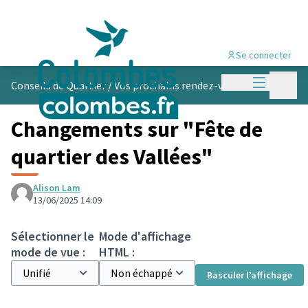
Se connecter
Menu princi
Menu p
Conseils de Quartier
/
Vos prochains rendez-vous
Changements sur "Fête de
quartier des Vallées"
Alison Lam
13/06/2025 14:09
Sélectionner le
Mode d'affichage
mode de vue :
HTML :
Basculer l’affichage