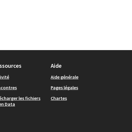
ssources
Aide
ivité
Aide générale
ncontres
Pages légales
écharger les fichiers
Chartes
en Data