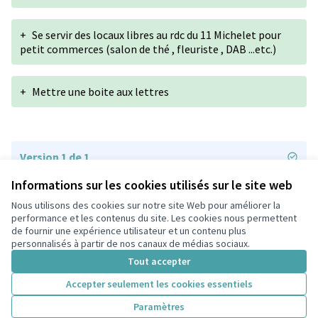
+
Se servir des locaux libres au rdc du 11 Michelet pour
petit commerces (salon de thé , fleuriste , DAB ...etc.)
+
Mettre une boite aux lettres
Version 1 de 1
Informations sur les cookies utilisés sur le site web
Nous utilisons des cookies sur notre site Web pour améliorer la
Conditions d'utilisation
performance et les contenus du site. Les cookies nous permettent
Paramètres des cookies
de fournir une expérience utilisateur et un contenu plus
participons.colombes.fr sur Facebook
personnalisés à partir de nos canaux de médias sociaux.
(Lien externe)
Tout accepter
Accepter seulement les cookies essentiels
Licence Cre
(Lien extern
Paramètres
(Lien externe)
Site réalisé grâce au
logiciel libre Decidim
.