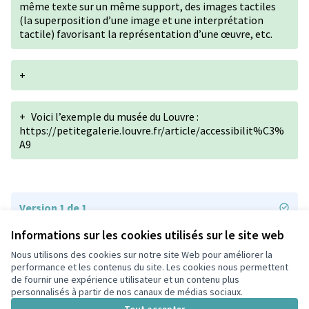
même texte sur un même support, des images tactiles
(la superposition d’une image et une interprétation
tactile) favorisant la représentation d’une œuvre, etc.
+
+
Voici l’exemple du musée du Louvre :
https://petitegalerie.louvre.fr/article/accessibilit%C3%
A9
Version 1 de 1
Informations sur les cookies utilisés sur le site web
Nous utilisons des cookies sur notre site Web pour améliorer la
Conditions d'utilisation
performance et les contenus du site. Les cookies nous permettent
Paramètres des cookies
de fournir une expérience utilisateur et un contenu plus
participons.colombes.fr sur Facebook
personnalisés à partir de nos canaux de médias sociaux.
(Lien externe)