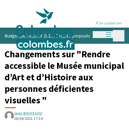
Se connecter
Menu princi
Menu p
Budget participatif 2021
/
Projets proposés
Changements sur "Rendre
accessible le Musée municipal
d’Art et d’Histoire aux
personnes déficientes
visuelles "
Jean BOUISSOU
26/04/2021 17:14