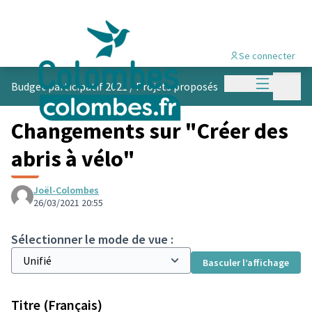
Se connecter
Menu princi
Menu p
Budget participatif 2021
/
Projets proposés
Changements sur "Créer des
abris à vélo"
Joël-Colombes
26/03/2021 20:55
Sélectionner le mode de vue :
Basculer l’affichage
Titre (Français)