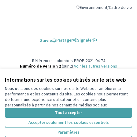
Environnement/Cadre de vie
Filtrer les résultats de la catégo
Partager
Signaler
Suivre
Référence : colombes-PROP-2021-04-74
Numéro de version 2
(sur 2)
voir les autres versions
Vérifiez l'empreinte numérique
Informations sur les cookies utilisés sur le site web
Nous utilisons des cookies sur notre site Web pour améliorer la
Conditions d'utilisation
performance et les contenus du site. Les cookies nous permettent
Paramètres des cookies
de fournir une expérience utilisateur et un contenu plus
participons.colombes.fr sur Facebook
personnalisés à partir de nos canaux de médias sociaux.
(Lien externe)
Tout accepter
Accepter seulement les cookies essentiels
Licence Cre
(Lien extern
Paramètres
(Lien externe)
Site réalisé grâce au
logiciel libre Decidim
.