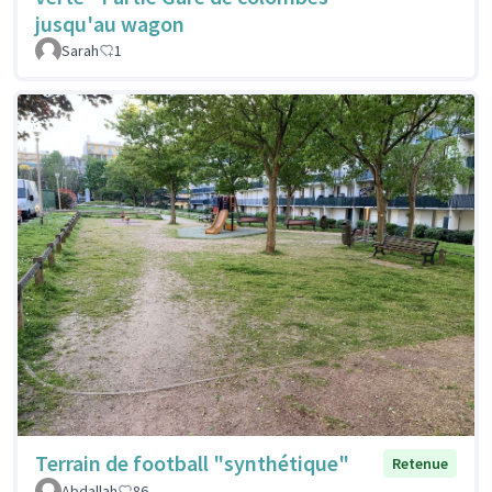
jusqu'au wagon
Sarah
1
Terrain de football "synthétique"
Retenue
Abdallah
86