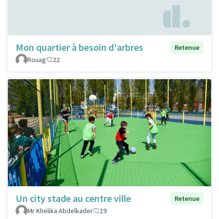
Mon quartier à besoin d'arbres
Retenue
Rouag
22
Un city stade au centre ville
Retenue
Mr Khelika Abdelkader
19