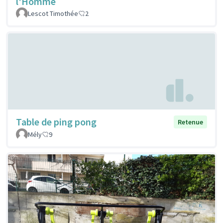
l'Homme
Lescot Timothée
2
Table de ping pong
Retenue
Mély
9