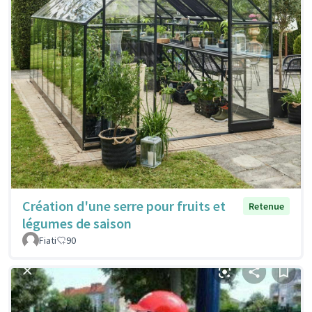
Création d'une serre pour fruits et
Retenue
légumes de saison
Fiati
90