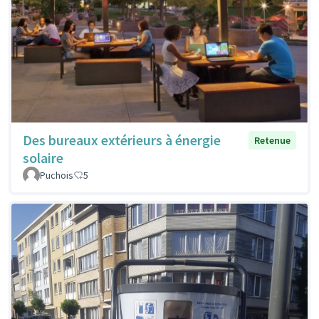
Des bureaux extérieurs à énergie
Retenue
solaire
Puchois
5