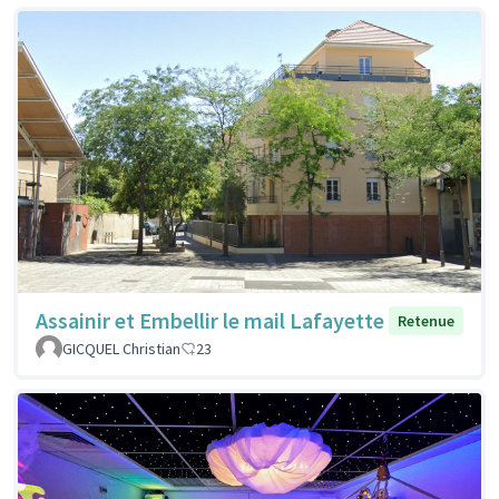
Assainir et Embellir le mail Lafayette
Retenue
GICQUEL Christian
23