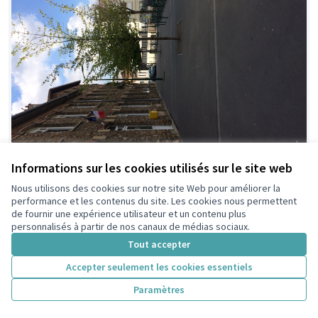
Aménagement placette école Victor
Informations sur les cookies utilisés sur le site web
Retenue
Hugo
Nous utilisons des cookies sur notre site Web pour améliorer la
performance et les contenus du site. Les cookies nous permettent
Delnot
2
de fournir une expérience utilisateur et un contenu plus
personnalisés à partir de nos canaux de médias sociaux.
Tout accepter
Accepter seulement les cookies essentiels
Paramètres