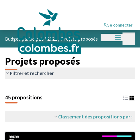
Se connecter
Menu princi
Menu p
Budget participatif 2021
/
Projets proposés
Projets proposés
Filtrer et rechercher
45 propositions
Classement des propositions par :