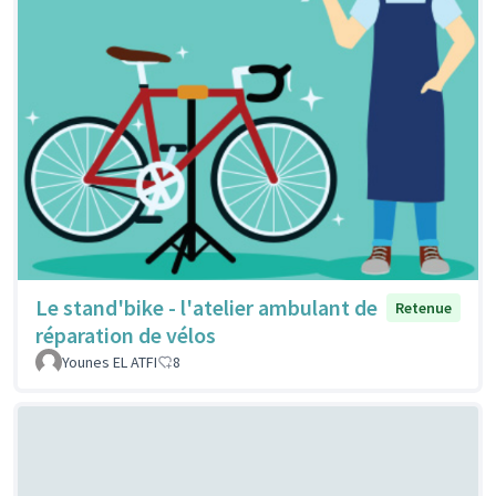
Le stand'bike - l'atelier ambulant de
Retenue
réparation de vélos
Younes EL ATFI
8