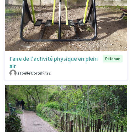
Faire de l'activité physique en plein
Retenue
air
Isabelle Dortel
22