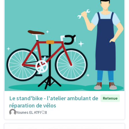
Le stand'bike - l'atelier ambulant de
Retenue
réparation de vélos
Younes EL ATFI
8