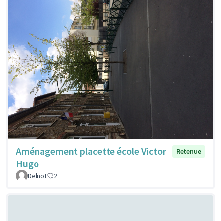
Aménagement placette école Victor
Retenue
Hugo
Delnot
2