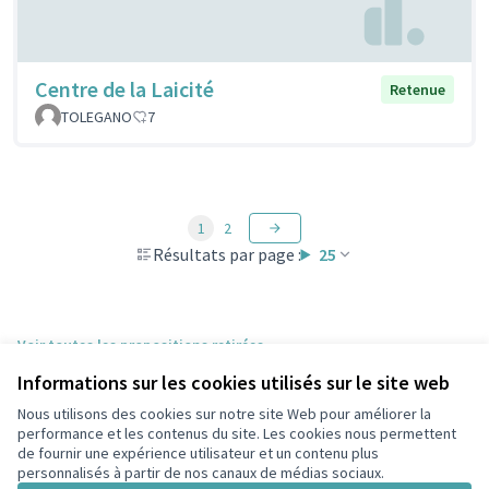
Centre de la Laicité
Retenue
TOLEGANO
7
1
2
Résultats par page :
25
Voir toutes les propositions retirées
Informations sur les cookies utilisés sur le site web
Nous utilisons des cookies sur notre site Web pour améliorer la
Conditions d'utilisation
performance et les contenus du site. Les cookies nous permettent
Paramètres des cookies
de fournir une expérience utilisateur et un contenu plus
participons.colombes.fr sur Facebook
personnalisés à partir de nos canaux de médias sociaux.