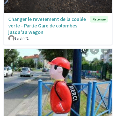
Changer le revetement de la coulée
Retenue
verte - Partie Gare de colombes
jusqu'au wagon
Sarah
1