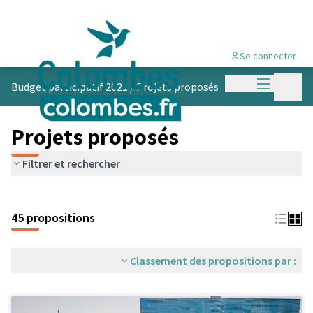
Se connecter
Menu princi
Menu p
Budget participatif 2021
/
Projets proposés
Projets proposés
Filtrer et rechercher
45 propositions
Classement des propositions par :