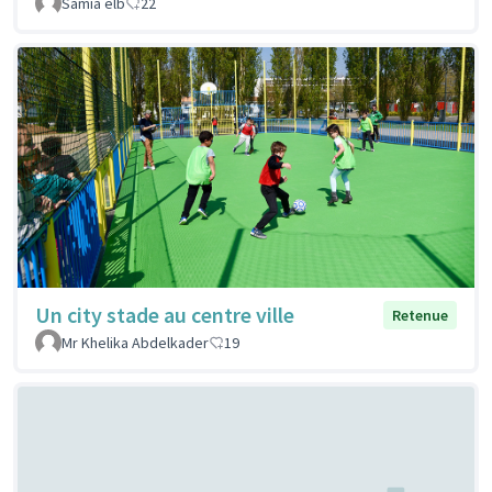
Samia elb
22
Un city stade au centre ville
Retenue
Mr Khelika Abdelkader
19