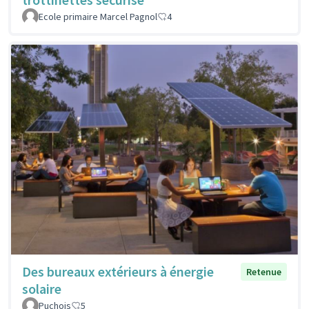
Ecole primaire Marcel Pagnol
4
Des bureaux extérieurs à énergie
Retenue
solaire
Puchois
5