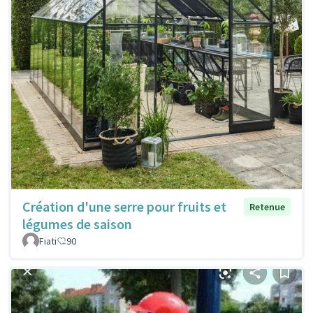
Création d'une serre pour fruits et
Retenue
légumes de saison
Fiati
90