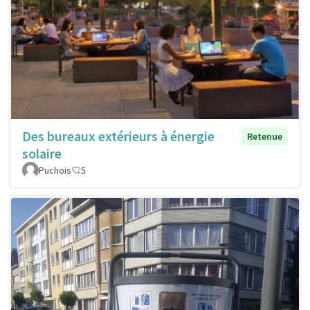
Des bureaux extérieurs à énergie
Retenue
solaire
Puchois
5