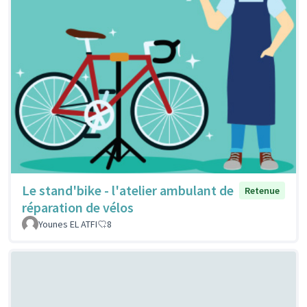
Le stand'bike - l'atelier ambulant de
Retenue
réparation de vélos
Younes EL ATFI
8