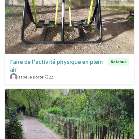
Faire de l'activité physique en plein
Retenue
air
Isabelle Dortel
22