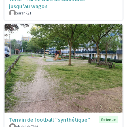
jusqu'au wagon
Sarah
1
Terrain de football "synthétique"
Retenue
Abdallah
86