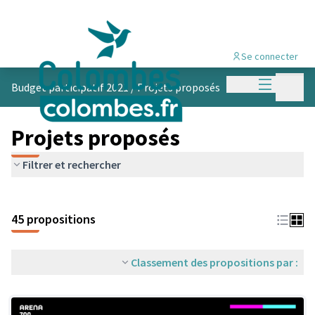
Se connecter
Menu princi
Menu p
Budget participatif 2021
/
Projets proposés
Projets proposés
Filtrer et rechercher
45 propositions
Classement des propositions par :