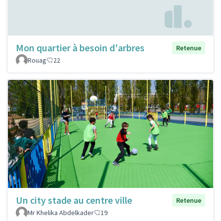
Mon quartier à besoin d'arbres
Retenue
Rouag
22
Un city stade au centre ville
Retenue
Mr Khelika Abdelkader
19