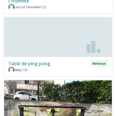
l'Homme
Lescot Timothée
2
Table de ping pong
Retenue
Mély
9