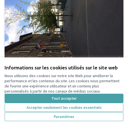
Aménagement placette école Victor
Informations sur les cookies utilisés sur le site web
Retenue
Hugo
Nous utilisons des cookies sur notre site Web pour améliorer la
performance et les contenus du site. Les cookies nous permettent
Delnot
2
de fournir une expérience utilisateur et un contenu plus
personnalisés à partir de nos canaux de médias sociaux.
Tout accepter
Accepter seulement les cookies essentiels
Paramètres