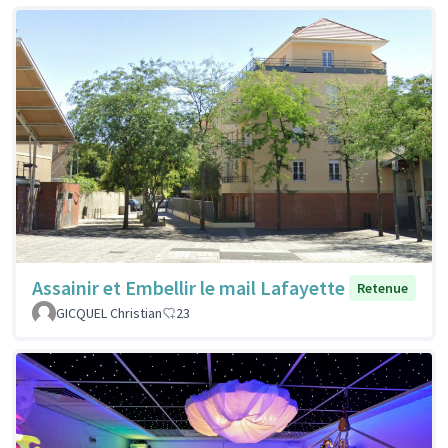
Assainir et Embellir le mail Lafayette
Retenue
GICQUEL Christian
23