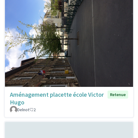
Aménagement placette école Victor
Retenue
Hugo
Delnot
2