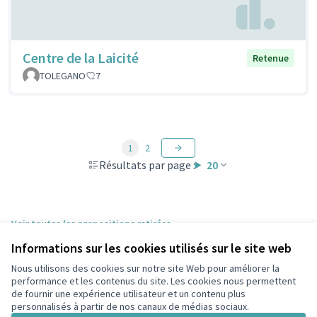
Centre de la Laicité
Retenue
TOLEGANO
7
1
2
Résultats par page :
20
Voir toutes les propositions retirées
Informations sur les cookies utilisés sur le site web
Nous utilisons des cookies sur notre site Web pour améliorer la
Conditions d'utilisation
performance et les contenus du site. Les cookies nous permettent
Paramètres des cookies
de fournir une expérience utilisateur et un contenu plus
participons.colombes.fr sur Facebook
personnalisés à partir de nos canaux de médias sociaux.