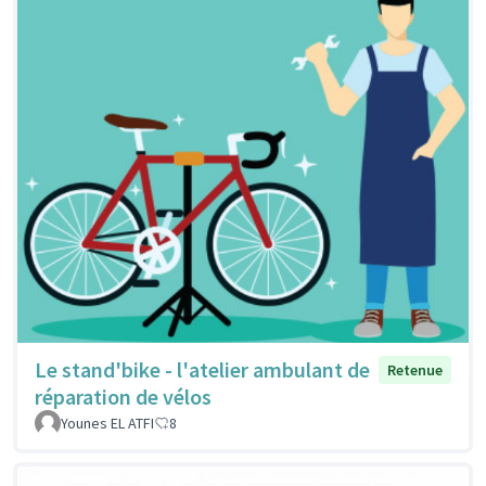
Le stand'bike - l'atelier ambulant de
Retenue
réparation de vélos
Younes EL ATFI
8