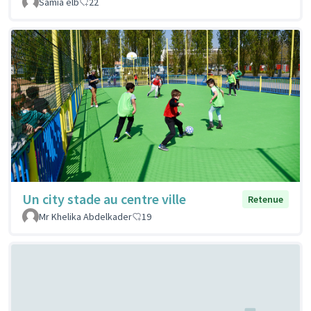
Samia elb
22
Un city stade au centre ville
Retenue
Mr Khelika Abdelkader
19