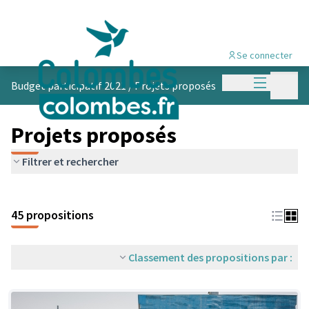
Se connecter
Menu princi
Menu p
Budget participatif 2021
/
Projets proposés
Projets proposés
Filtrer et rechercher
45 propositions
Classement des propositions par :