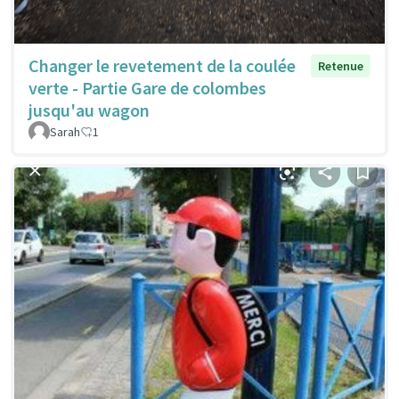
Changer le revetement de la coulée
Retenue
verte - Partie Gare de colombes
jusqu'au wagon
Sarah
1