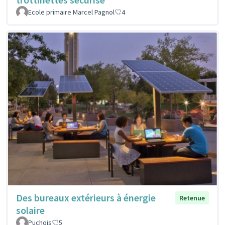
Ecole primaire Marcel Pagnol
4
Des bureaux extérieurs à énergie
Retenue
solaire
Puchois
5