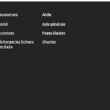
ssources
Aide
ivité
Aide générale
ncontres
Pages légales
écharger les fichiers
Chartes
en Data