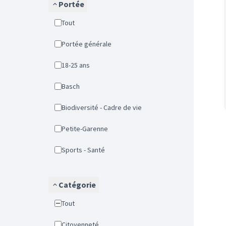
Portée
Tout
Portée générale
18-25 ans
Basch
Biodiversité - Cadre de vie
Petite-Garenne
Sports - Santé
Catégorie
Tout
Citoyenneté