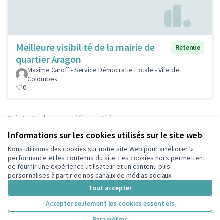
Meilleure visibilité de la mairie de
Retenue
quartier Aragon
Maxime Caroff - Service Démocratie Locale - Ville de
Colombes
0
Voir toutes les propositions retirées
Informations sur les cookies utilisés sur le site web
Nous utilisons des cookies sur notre site Web pour améliorer la
Conditions d'utilisation
performance et les contenus du site. Les cookies nous permettent
Paramètres des cookies
de fournir une expérience utilisateur et un contenu plus
participons.colombes.fr sur Facebook
personnalisés à partir de nos canaux de médias sociaux.
(Lien externe)
Tout accepter
Accepter seulement les cookies essentiels
Licence Cre
(Lien extern
Paramètres