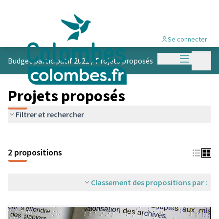
Se connecter
Menu princi
Menu p
Budget participatif 2021
/
Projets proposés
Projets proposés
Filtrer et rechercher
2 propositions
Classement des propositions par :