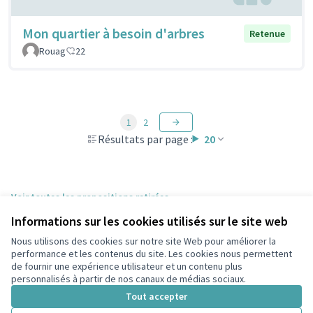
Mon quartier à besoin d'arbres
Retenue
Rouag
22
1
2
Résultats par page :
20
Voir toutes les propositions retirées
Informations sur les cookies utilisés sur le site web
Nous utilisons des cookies sur notre site Web pour améliorer la
Conditions d'utilisation
performance et les contenus du site. Les cookies nous permettent
Paramètres des cookies
de fournir une expérience utilisateur et un contenu plus
participons.colombes.fr sur Facebook
personnalisés à partir de nos canaux de médias sociaux.
(Lien externe)
Tout accepter