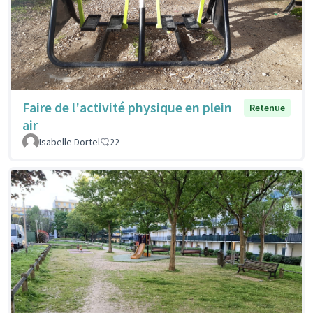
Faire de l'activité physique en plein
Retenue
air
Isabelle Dortel
22