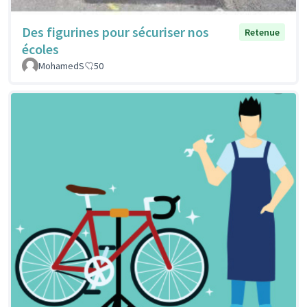
Des figurines pour sécuriser nos
Retenue
écoles
MohamedS
50