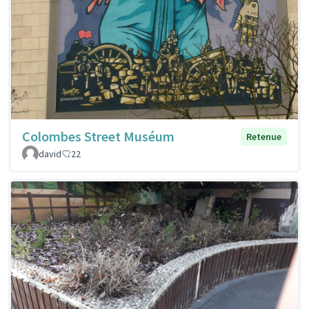
Colombes Street Muséum
Retenue
david
22