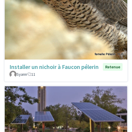
Installer un nichoir à Faucon pélerin
Retenue
Syann
11