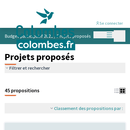
Se connecter
Menu princi
Menu p
Budget participatif 2021
/
Projets proposés
Projets proposés
Filtrer et rechercher
45 propositions
Classement des propositions par :