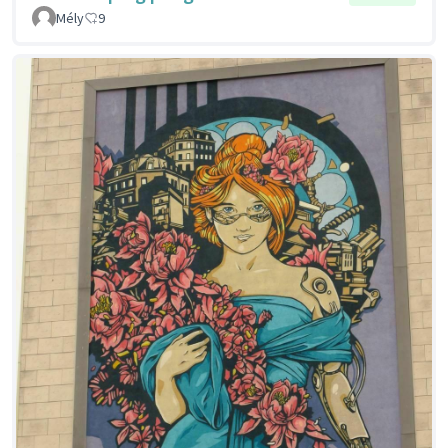
Mély
9