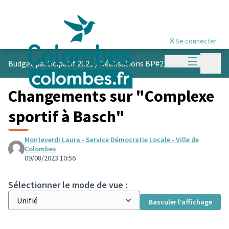
Se connecter
Menu princi
Menu p
Budget participatif 2021
/
Réalisations BP#21
Changements sur "Complexe
sportif à Basch"
Monteverdi Laura - Service Démocratie Locale - Ville de
Colombes
09/08/2023 10:56
Sélectionner le mode de vue :
Basculer l’affichage