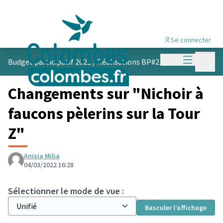
Se connecter
Menu princi
Menu p
Budget participatif 2021
/
Réalisations BP#21
Changements sur "Nichoir à
faucons pèlerins sur la Tour
Z"
Anisia Milia
04/03/2022 16:28
Sélectionner le mode de vue :
Basculer l’affichage