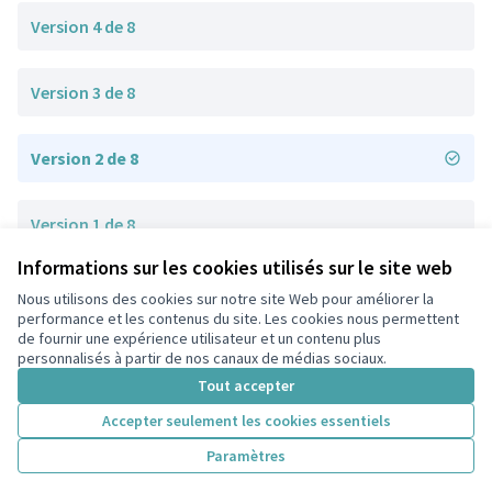
Version 4 de 8
Version 3 de 8
Version 2 de 8
Version 1 de 8
Informations sur les cookies utilisés sur le site web
Nous utilisons des cookies sur notre site Web pour améliorer la
Conditions d'utilisation
performance et les contenus du site. Les cookies nous permettent
Paramètres des cookies
de fournir une expérience utilisateur et un contenu plus
participons.colombes.fr sur Facebook
personnalisés à partir de nos canaux de médias sociaux.
(Lien externe)
Tout accepter
Accepter seulement les cookies essentiels
Licence Cre
(Lien extern
Paramètres
(Lien externe)
Site réalisé grâce au
logiciel libre Decidim
.
(Lien externe)