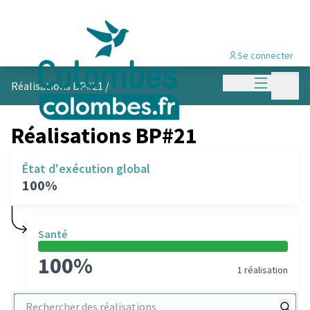
Se connecter
Menu princi
Menu p
Réalisations BP#21
/
Réalisations BP#21
État d'exécution global
100%
Santé
100%
1 réalisation
Rechercher des réalisations