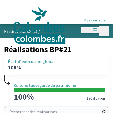
Se connecter
Menu princi
Menu p
Réalisations BP#21
/
Réalisations BP#21
État d'exécution global
100%
Culture/Sauvegarde du patrimoine
100%
1 réalisation
Rechercher des réalisations