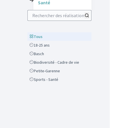
Santé
Rechercher des réalisations
Scope
Tous
Scope
18-25 ans
Scope
Basch
Scope
Biodiversité - Cadre de vie
Scope
Petite-Garenne
Scope
Sports - Santé