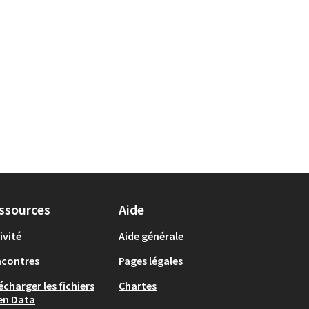
ssources
Aide
ivité
Aide générale
ncontres
Pages légales
écharger les fichiers
Chartes
en Data