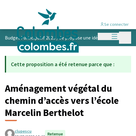
Se connecter
Menu princi
Menu p
Budget Participatif 2023
/
Je propose une idée
Cette proposition a été retenue parce que :
Aménagement végétal du
chemin d’accès vers l’école
Marcelin Berthelot
clupescu
Retenue