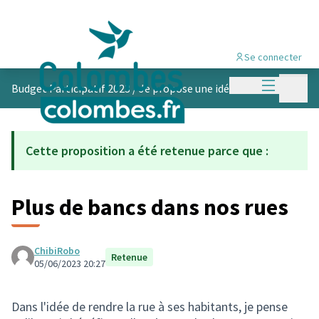
Se connecter
Menu princi
Menu p
Budget Participatif 2023
/
Je propose une idée
Cette proposition a été retenue parce que :
Plus de bancs dans nos rues
ChibiRobo
Retenue
05/06/2023 20:27
Dans l'idée de rendre la rue à ses habitants, je pense