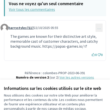
Vous ne voyez qu'un seul commentaire
Voir tous les commentaires
harrystyles7117
22/10/2025 05:55
…
Commentaire 1935
The games are known for their distinctive art style,
memorable cast of customer characters, and catchy
background music.
https://papas-games.io/
(Lien externe)
0
0
Référence : colombes-PROP-2023-06-391
Numéro de version 2
(sur 2)
voir les autres versions
Vérifiez l'empreinte numérique
Informations sur les cookies utilisés sur le site web
Nous utilisons des cookies sur notre site Web pour améliorer la
Conditions d'utilisation
performance et les contenus du site. Les cookies nous permettent
Paramètres des cookies
de fournir une expérience utilisateur et un contenu plus
participons.colombes.fr sur Facebook
personnalisés à partir de nos canaux de médias sociaux.