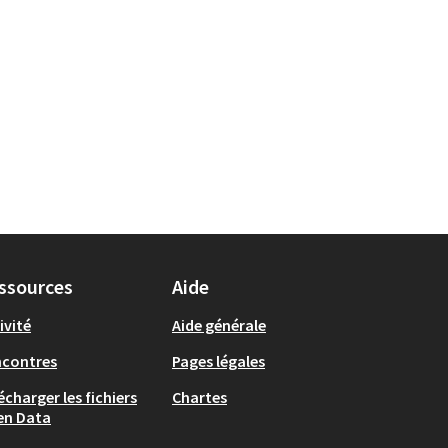
ssources
Aide
ivité
Aide générale
ncontres
Pages légales
écharger les fichiers
Chartes
en Data