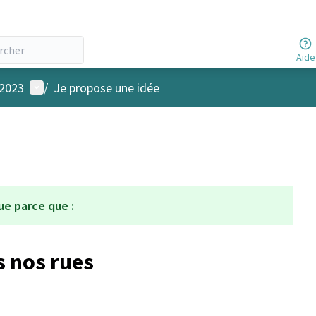
Aide
Menu utilisateur
 2023
/
Je propose une idée
ue parce que :
s nos rues