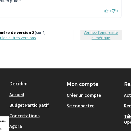
nked guide.
0
0
méro de version 2
(sur 2)
Vérifiez l'empreinte
oir les autres versions
numérique
Decidim
Mon compte
Re
Accueil
Créer un compte
Act
Budget Participatif
Se connecter
Re
Concertations
Tél
Op
Agora