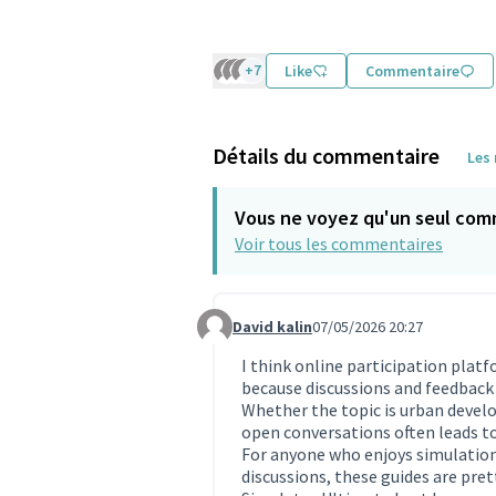
+7
Like
Commentaire
Détails du commentaire
Les
Vous ne voyez qu'un seul com
Voir tous les commentaires
David kalin
07/05/2026 20:27
Commentaire 2292
I think online participation plat
because discussions and feedback
Whether the topic is urban develo
open conversations often leads t
For anyone who enjoys simulatio
discussions, these guides are pret