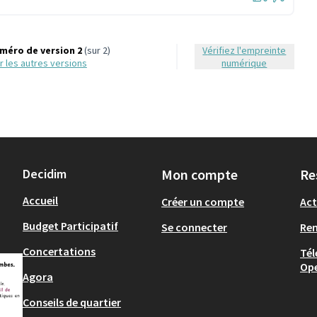
méro de version 2
(sur 2)
Vérifiez l'empreinte
oir les autres versions
numérique
Decidim
Mon compte
Re
Accueil
Créer un compte
Act
Budget Participatif
Se connecter
Re
Concertations
Tél
Op
Agora
Conseils de quartier