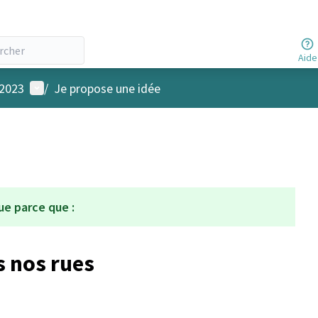
Aide
Menu utilisateur
 2023
/
Je propose une idée
ue parce que :
s nos rues