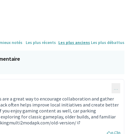
 mieux notés
Les plus récents
Les plus anciens
Les plus débattus
mentaire
…
taire 2247)
 are a great way to encourage collaboration and gather
ack often helps improve local initiatives and create better
f you enjoy gaming content as well, car parking
 exploring for classic gameplay, older builds, and familiar
rkingmulti2modapk.com/old-version/
(Lien externe)
0
0