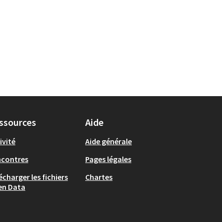
ssources
Aide
ivité
Aide générale
ncontres
Pages légales
écharger les fichiers
Chartes
en Data