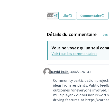
+7
Like
Commentaire
Détails du commentaire
Les
Vous ne voyez qu'un seul com
Voir tous les commentaires
David kalin
04/06/2026 14:31
Commentaire 2368 (réponse au commen
Community participation projects
ideas from residents. Public feedb
outcomes for everyone involved. I
multiplayer 2 old version is worth
driving features. at
https://carpa