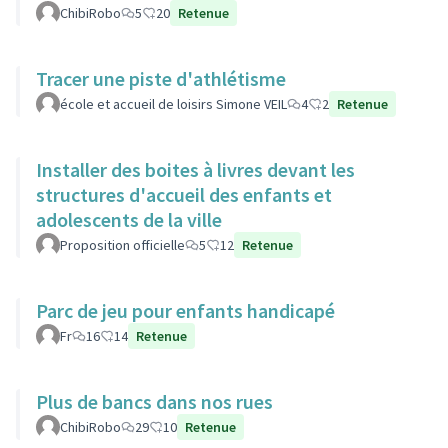
ChibiRobo
5
20
Retenue
Tracer une piste d'athlétisme
école et accueil de loisirs Simone VEIL
4
2
Retenue
Installer des boites à livres devant les
structures d'accueil des enfants et
adolescents de la ville
Proposition officielle
5
12
Retenue
Parc de jeu pour enfants handicapé
Fr
16
14
Retenue
Plus de bancs dans nos rues
ChibiRobo
29
10
Retenue