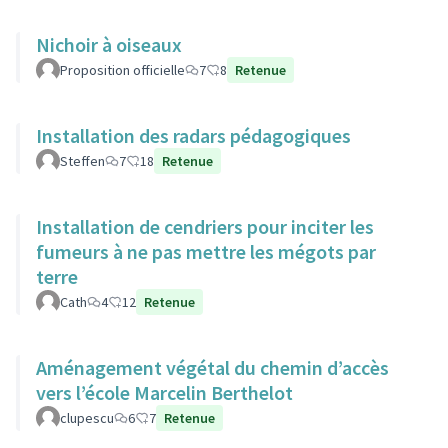
Nichoir à oiseaux
Proposition officielle
7
8
Retenue
Installation des radars pédagogiques
Steffen
7
18
Retenue
Installation de cendriers pour inciter les
fumeurs à ne pas mettre les mégots par
terre
Cath
4
12
Retenue
Aménagement végétal du chemin d’accès
vers l’école Marcelin Berthelot
clupescu
6
7
Retenue