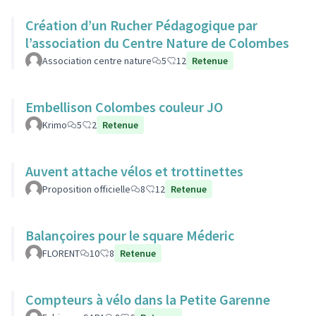
Création d’un Rucher Pédagogique par
l’association du Centre Nature de Colombes
Association centre nature
5
12
Retenue
Embellison Colombes couleur JO
Krimo
5
2
Retenue
Auvent attache vélos et trottinettes
Proposition officielle
8
12
Retenue
Balançoires pour le square Méderic
FLORENT
10
8
Retenue
Compteurs à vélo dans la Petite Garenne