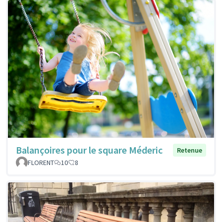
Balançoires pour le square Méderic
Retenue
FLORENT
10
8