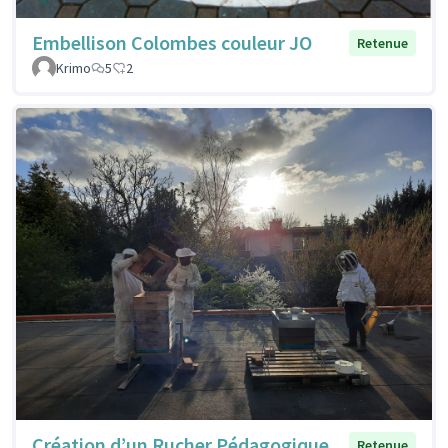
Embellison Colombes couleur JO
Retenue
Krimo
5
2
Création d’un Rucher Pédagogique
Retenue