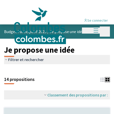
Se connecter
Menu princi
Menu p
Budget Participatif 2023
/
Je propose une idée
Je propose une idée
Filtrer et rechercher
14 propositions
Classement des propositions par :