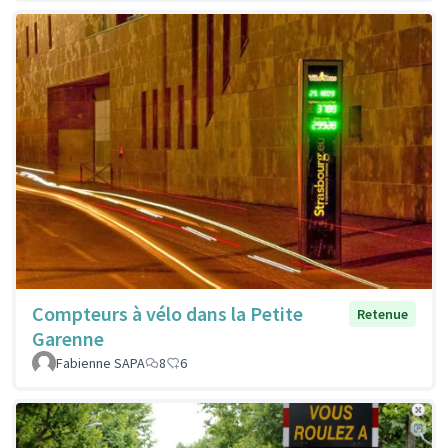
Compteurs à vélo dans la Petite
Retenue
Garenne
Fabienne SAPA
8
6