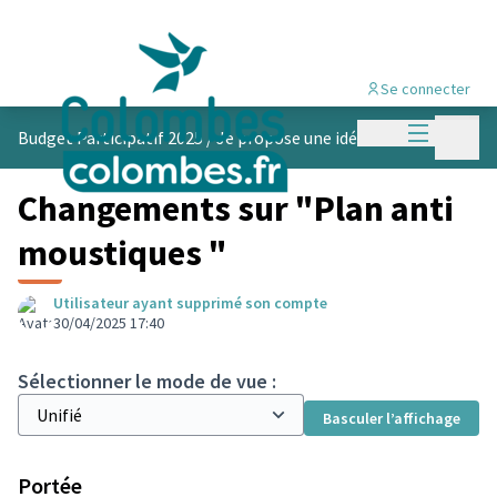
Se connecter
Menu princi
Menu p
Budget Participatif 2025
/
Je propose une idée
Changements sur "Plan anti
moustiques "
Utilisateur ayant supprimé son compte
30/04/2025 17:40
Sélectionner le mode de vue :
Basculer l’affichage
Portée