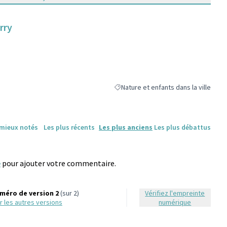
rry
Nature et enfants dans la ville
Filtrer les résultats de la catégorie : 
 mieux notés
Les plus récents
Les plus anciens
Les plus débattus
e
pour ajouter votre commentaire.
méro de version 2
(sur 2)
Vérifiez l'empreinte
oir les autres versions
numérique