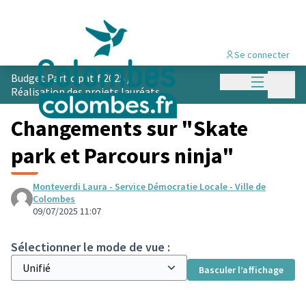
Se connecter
Menu princi
Budget Participatif 2025
/
Menu p
Réalisation des projets lauréats
Changements sur "Skate
park et Parcours ninja"
Monteverdi Laura - Service Démocratie Locale - Ville de
Colombes
09/07/2025 11:07
Sélectionner le mode de vue :
Basculer l’affichage