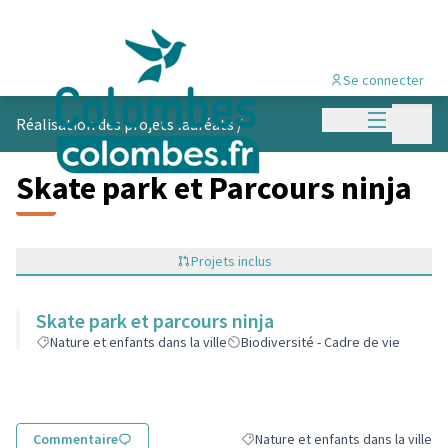
Se connecter
Menu princi
Menu p
Réalisation des projets lauréats
/
Skate park et Parcours ninja
Projets inclus
Skate park et parcours ninja
Nature et enfants dans la ville
Biodiversité - Cadre de vie
Commentaire
Nature et enfants dans la ville
Filtrer les résultats de la catégorie