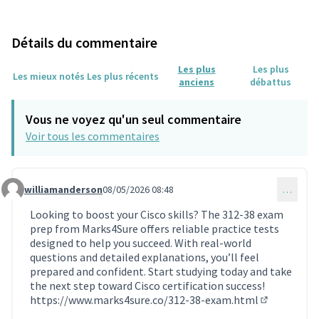
Détails du commentaire
Les plus
Les plus
Les mieux notés
Les plus récents
anciens
débattus
Vous ne voyez qu'un seul commentaire
Voir tous les commentaires
williamanderson
08/05/2026 08:48
…
Commentaire 2294
Looking to boost your Cisco skills? The 312-38 exam
prep from Marks4Sure offers reliable practice tests
designed to help you succeed. With real-world
questions and detailed explanations, you’ll feel
prepared and confident. Start studying today and take
the next step toward Cisco certification success!
https://www.marks4sure.co/312-38-exam.html
(Lien extern