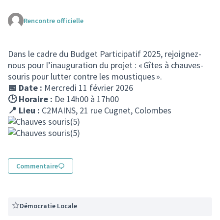
Rencontre officielle
(Lien externe)
Dans le cadre du Budget Participatif 2025, rejoignez-
nous pour l’inauguration du projet : « Gîtes à chauves-
souris pour lutter contre les moustiques ».
📅 Date :
Mercredi 11 février 2026
🕒 Horaire :
De 14h00 à 17h00
📍 Lieu :
C2MAINS, 21 rue Cugnet, Colombes
Commentaire
Démocratie Locale