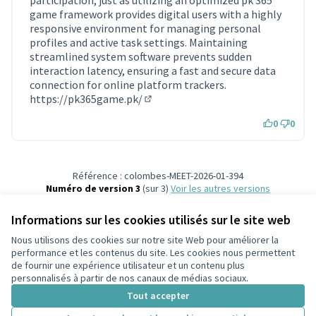
participation, just as utilizing an optimized pk 365
game framework provides digital users with a highly
responsive environment for managing personal
profiles and active task settings. Maintaining
streamlined system software prevents sudden
interaction latency, ensuring a fast and secure data
connection for online platform trackers.
https://pk365game.pk/
(Lien externe)
0
0
Référence : colombes-MEET-2026-01-394
Numéro de version 3
(sur 3)
voir les autres versions
Ajouter au calendrier
Informations sur les cookies utilisés sur le site web
Nous utilisons des cookies sur notre site Web pour améliorer la
Conditions d'utilisation
performance et les contenus du site. Les cookies nous permettent
Paramètres des cookies
de fournir une expérience utilisateur et un contenu plus
participons.colombes.fr sur Facebook
personnalisés à partir de nos canaux de médias sociaux.
(Lien externe)
Tout accepter