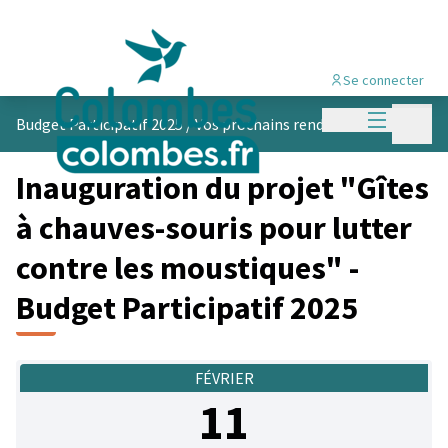
Se connecter
Menu princi
Menu p
Budget Participatif 2025
/
Vos prochains rendez-vous
Inauguration du projet "Gîtes
à chauves-souris pour lutter
contre les moustiques" -
Budget Participatif 2025
FÉVRIER
11