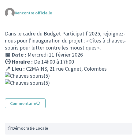
Rencontre officielle
(Lien externe)
Dans le cadre du Budget Participatif 2025, rejoignez-
nous pour l’inauguration du projet : « Gîtes à chauves-
souris pour lutter contre les moustiques ».
📅 Date :
Mercredi 11 février 2026
🕒 Horaire :
De 14h00 à 17h00
📍 Lieu :
C2MAINS, 21 rue Cugnet, Colombes
Commentaire
Démocratie Locale