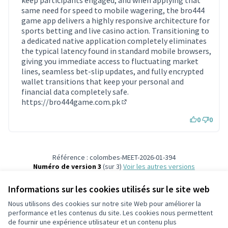
keep participants engaged, and when applying that
same need for speed to mobile wagering, the bro444
game app delivers a highly responsive architecture for
sports betting and live casino action. Transitioning to
a dedicated native application completely eliminates
the typical latency found in standard mobile browsers,
giving you immediate access to fluctuating market
lines, seamless bet-slip updates, and fully encrypted
wallet transitions that keep your personal and
financial data completely safe.
https://bro444game.com.pk
(Lien externe)
0
0
Référence : colombes-MEET-2026-01-394
Numéro de version 3
(sur 3)
voir les autres versions
Ajouter au calendrier
Informations sur les cookies utilisés sur le site web
Nous utilisons des cookies sur notre site Web pour améliorer la
Conditions d'utilisation
performance et les contenus du site. Les cookies nous permettent
Paramètres des cookies
de fournir une expérience utilisateur et un contenu plus
participons.colombes.fr sur Facebook