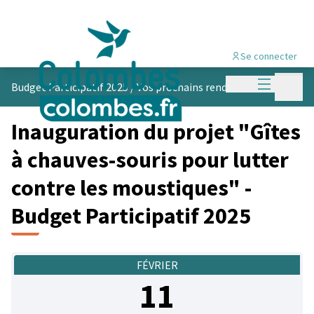
Se connecter
Menu princi
Menu p
Budget Participatif 2025
/
Vos prochains rendez-vous
Inauguration du projet "Gîtes
à chauves-souris pour lutter
contre les moustiques" -
Budget Participatif 2025
FÉVRIER
11