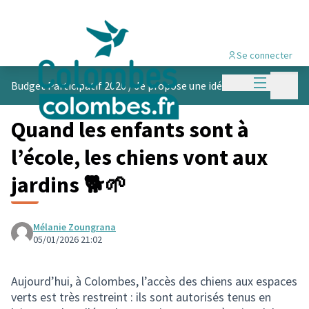
Se connecter
Menu princi
Menu p
Budget Participatif 2026
/
Je propose une idée
Quand les enfants sont à
l’école, les chiens vont aux
jardins 🐕🌱
Mélanie Zoungrana
05/01/2026 21:02
Aujourd’hui, à Colombes, l’accès des chiens aux espaces
verts est très restreint : ils sont autorisés tenus en