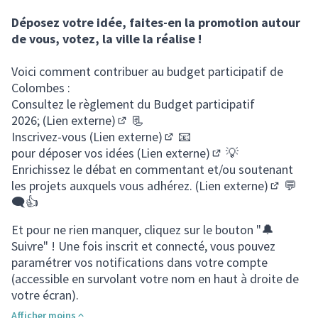
Déposez votre idée, faites-en la promotion autour
de vous, votez, la ville la réalise !
Voici comment contribuer au budget participatif de
Colombes :
Consultez le
règlement du Budget participatif
2026; (Lien externe)
📃
(S'ouvre dans un nouvel onglet)
Inscrivez-vous (Lien externe)
📧
(S'ouvre dans un nouvel ongle
pour
déposer vos idées (Lien externe)
💡
(S'ouvre dans un nou
Enrichissez le débat en
commentant et/ou soutenant
les projets auxquels vous adhérez. (Lien externe)
💬
(S'ouvre 
🗨👍
Et pour ne rien manquer, cliquez sur le bouton "🔔
Suivre" ! Une fois inscrit et connecté, vous pouvez
paramétrer vos notifications dans votre compte
(accessible en survolant votre nom en haut à droite de
votre écran).
Afficher moins