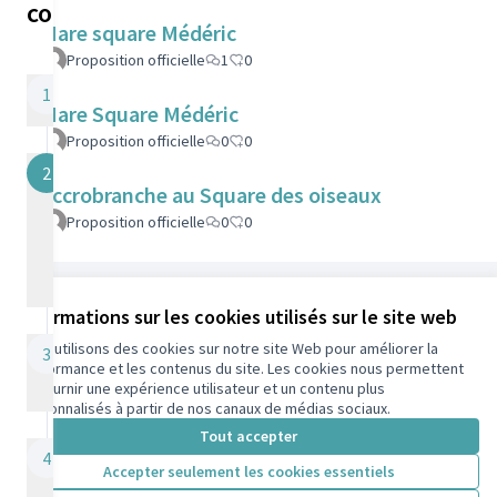
concertation
Mare square Médéric
Proposition officielle
1
0
Dépôt de projets
1
Mare Square Médéric
02/01/2026 - 28/02/2026
Proposition officielle
0
0
Étape actuelle
Analyse des
2
Accrobranche au Square des oiseaux
projets et étude
de recevabilité
Proposition officielle
0
0
par les services
municipaux
Référence : colombes-PART-2025-10-175
01/03/2026 - 30/04/2026
Informations sur les cookies utilisés sur le site web
Nous utilisons des cookies sur notre site Web pour améliorer la
Ouverture des
Conditions d'utilisation
3
performance et les contenus du site. Les cookies nous permettent
Paramètres des cookies
votes
de fournir une expérience utilisateur et un contenu plus
participons.colombes.fr sur Facebook
01/05/2026 - 15/09/2026
personnalisés à partir de nos canaux de médias sociaux.
(Lien externe)
Tout accepter
Annonce des
4
Accepter seulement les cookies essentiels
Lauréats
Licence Cre
(Lien extern