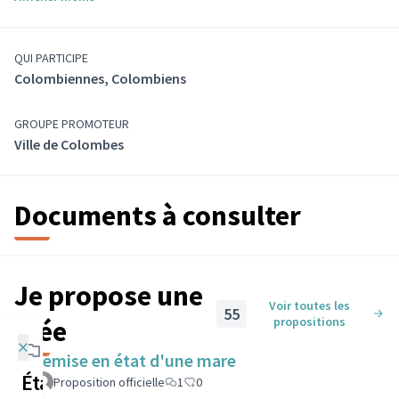
QUI PARTICIPE
Colombiennes, Colombiens
GROUPE PROMOTEUR
Ville de Colombes
Documents à consulter
Je propose une
Voir toutes les
55
idée
propositions
×
Remise en état d'une mare
Étapes de la
Proposition officielle
1
0