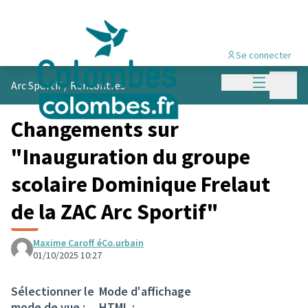
Se connecter
Menu princi
Menu p
Arc Sportif
/
Rencontres
Changements sur
"Inauguration du groupe
scolaire Dominique Frelaut
de la ZAC Arc Sportif"
Maxime Caroff éCo.urbain
01/10/2025 10:27
Sélectionner le
Mode d'affichage
mode de vue :
HTML :